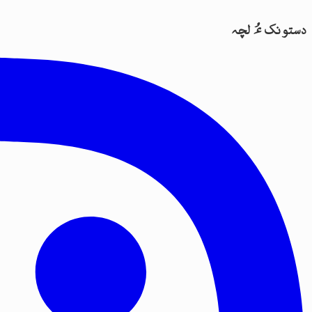
دستونک ءُ لچہ