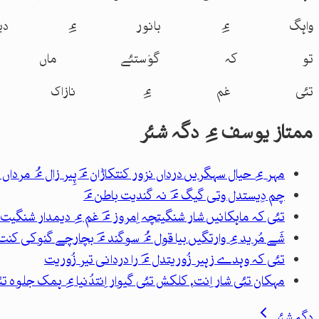
واہگ ءِ بانور ءِ دی
تو کہ گوٛستئے ماں د
تئی غم ءِ نازاک ءُ 
ممتاز یوسف
ءِ دگہ شئر
مہر ءِ حیال سہگریں درداں نزور کنت
کاڑان ءَ پِیر زال ءُ مردا
چم دِیست
دل وتی گیگ ءَ نہ گندیت باطن ءَ
تئی کہ ماہکانیں شار شنگیت
چہ اِمروز ءَ غم ءِ دیمدار شنگیت
شَے مُرید ءِ وارتگیں بیا قول ءُ سوگند ءَ بچار
چے گنوکی کنت گ
تئی کہ وہدے زہیر زُوریت
دل ءَ را دردانی تیر زُوریت
مہکان تئی شار اِنت، کلکش تئی گیوار اِنت
دُنیا ءِ ہمک جلوہ تئ
دگہ شئر