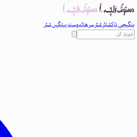
بنگیجی تاک
شائر
شئر
سرھال
دوست بیتگیں شئر