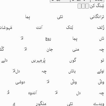
شِنگ کن
:
ترٛانگانی تئی ہما
زُلف بُتک اَنت مَہ
تاں ہما روچ ءَ کہ 
چہ منی جان ءَ گُشئے
تو گوں پُرمِہریں د
اوئے باتاں چہ دلءَ
وشّ وشّ ءَ دوشی ت
چہ دل ءَ اَندوہ ءُ 
وہدے تئی ملگور ءِ ش