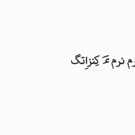
 نرم ءَ کِنزاِتگ