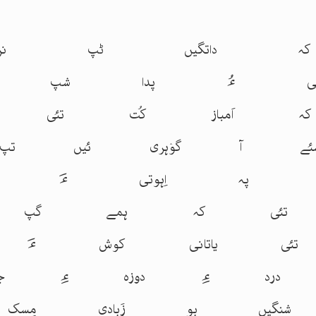
 کہ داتگیں ٹپ نرم
وشانی ءُ پدا شپ نر
اَمباز کُت تئی کرپ
 آ گوٛہری ئیں تپ ن
لے پہ اِہوتی ءَ گُش
 تئی کہ ہمے گپ نر
ئی یاتانی کوش ءَ 
درد ءِ دوزہ ءِ جپ ن
نگیں بو زَبادی مِسک