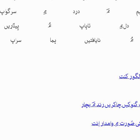
م ءَ درد ءِ سرگوٛپ ن
لءِ تاہاپ ءُ ہِینّار
نایافتیں ہما سرٛپ ن
ں لگور کنت
نوکیں چاکریں رند ءَ بچار
ی صُورت ءِ وامدار اِنت