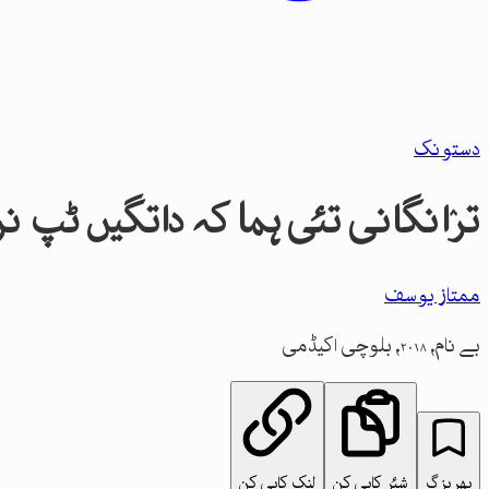
دستونک
ترٛانگانی تئی ہما کہ داتگیں ٹپ نرم
ممتاز یوسف
بے نام، ۲۰۱۸، بلوچی اکیڈمی
پھریزگ
شئر کاپی کن
لنک کاپی کن