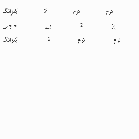
رم نرم ءَ کِنزاِتگ
یں پِڑ ءَ بے حاجتی
رم نرم ءَ کِنزاِتگ