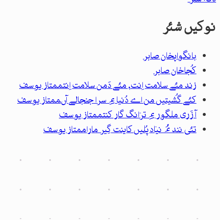
نوکیں شئر
بانگواہ
خان صابر
کُجا
خان صابر
زند مئے سلامت اِنت، مئے دَمن سلامت اِنت
ممتاز یوسف
کئے گُشیتیں من اے دُنیا ءِ سرا جنجالے آں
ممتاز یوسف
آ زَری ملگور ءِ ترٛانگ گار کنت
ممتاز یوسف
تئی نند ءُ نیٛاد پُلیں کاینت گِیر مارا
ممتاز یوسف